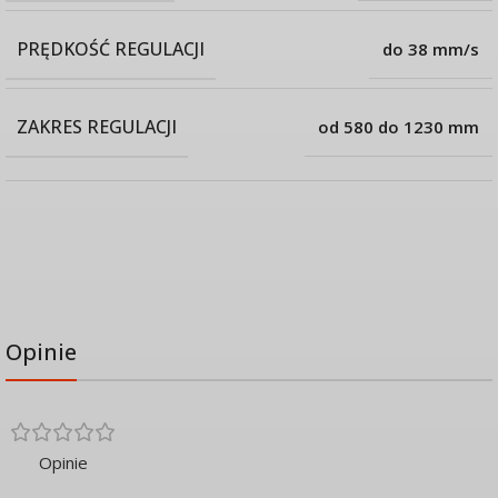
zapamiętywaniem pozycji i alarmem
PRĘDKOŚĆ REGULACJI
do 38 mm/s
Przyciski góra/dół pozwalają na łatwe dostosowanie idealnej
wysokości. Dzięki trzem programowalnym przyciskom możesz
zapisać swoje ulubione pozycje i wrócić do każdej z nich
ZAKRES REGULACJI
od 580 do 1230 mm
poprzez jedno kliknięcie, np. wtedy gdy chcesz pracować na
stojąco. Aktualna wysokość ergonomicznego biurka jest
pokazywana na wyświetlaczu, który automatycznie ciemnieje,
aby zmniejszyć pobór mocy, gdy biurko jest nieruchome. Alarm
przypominający pozwoli Ci zachować „zdrową równowagę”
pomiędzy staniem, a siedzeniem podczas pracy. W dowolnym
momencie możesz go włączyć lub wyłączyć.
Opinie
Opinie
1. Wyświetlacz LED 2. Przyciski góra/dół 3. Programowalne