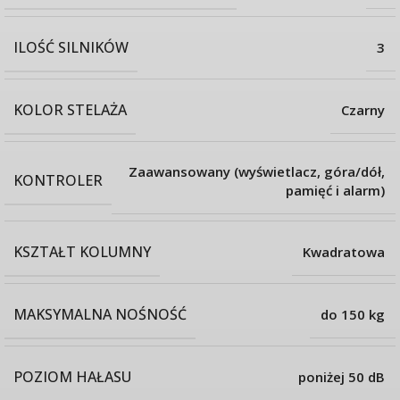
Stelaż wyróżnia się cichą pracą nieprzekraczającą 50 dB.
Pracuj na stojąco lub siedząco dzięki
ILOŚĆ SILNIKÓW
3
regulacji wysokości
KOLOR STELAŻA
Czarny
Ze stelażem elektrycznym Twoje miejsce pracy stanie się
hybrydowe. W przypadku gdy stwierdzisz, że siedzenie staje
się uciążliwe, zmień pozycję siedzącą na stojącą, a biurko zrobi
Zaawansowany (wyświetlacz, góra/dół,
KONTROLER
to razem z Tobą.
Reguluj wysokość w zakresie 580 – 1230
pamięć i alarm)
mm.
KSZTAŁT KOLUMNY
Kwadratowa
MAKSYMALNA NOŚNOŚĆ
do 150 kg
Zaawansowany kontroler z
POZIOM HAŁASU
poniżej 50 dB