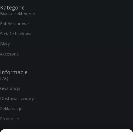
Kategorie
Biurka elektryczne
Fotele biurowe
Stelaże biurkowe
Blaty
Akcesoria
Informacje
FAQ
Gwarancja
Dostawa i zwroty
Reklamacje
Promocje