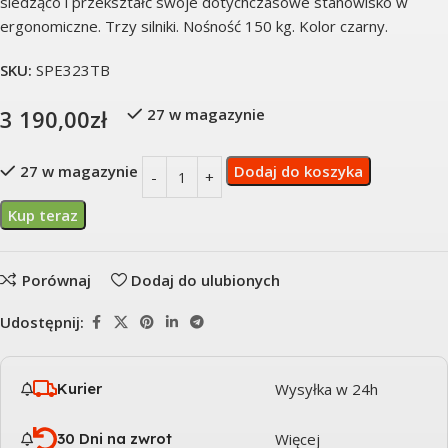
siedząco i przekształć swoje dotychczasowe stanowisko w
ergonomiczne. Trzy silniki. Nośność 150 kg. Kolor czarny.
SKU:
SPE323TB
3 190,00
zł
27 w magazynie
27 w magazynie
Dodaj do koszyka
Kup teraz
Porównaj
Dodaj do ulubionych
Udostępnij:
Kurier
Wysyłka w 24h
30 Dni na zwrot
Więcej